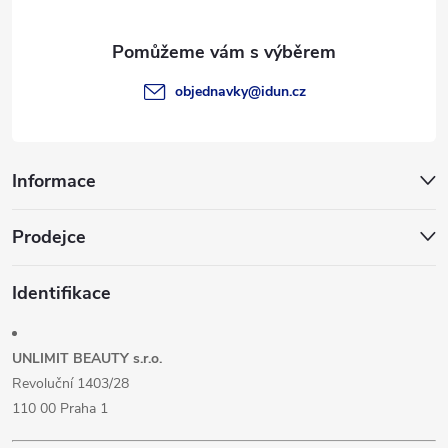
a
t
objednavky
@
idun.cz
í
Informace
Prodejce
Identifikace
UNLIMIT BEAUTY s.r.o.
Revoluční 1403/28
110 00 Praha 1