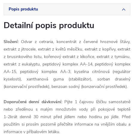
Popis produktu
Detailní popis produktu
Složení:
Odvar z cetraria, koncentrát z červené hroznové šťávy,
extrakt z jitrocele, extrakt z květů měsíčku, extrakt z kopřivy, extrakt
z brusinkového listu, kořenový extrakt z lékořice, extrakt z tymiánu,
extrakt z eukalyptu, peptidový komplex AA-14, peptidový komplex
AA-15, peptidový komplex AA-3, kyselina citrónová (regulátor
kyselosti), xanthanová guma (stabilizátor), sorban draselný
(konzervační prostředek), benzoan sodný (konzervační prostředek).
Doporučené denní dávkování:
Pijte 1 čajovou lžičku samostatně
nebo zředěnou s malým množstvím vody při pokojové teplotě
1‑2krát denně 30 minut před jídlem nebo hodinu po jídle. Před
použitím si prosím pozorně přečtěte informace na vnějším obalu a
informace v příbalovém letáku.