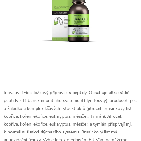
Inovativní vícesložkový přípravek s peptidy.
Obsahuje ultrakrátké
peptidy z B-buněk imunitního systému (B-lymfocyty), průdušek, plic
a žaludku a komplex léčivých fytoextraktů (jitrocel, brusinkový list,
kopřiva, kořen lékořice, eukalyptus, měsíček, tymián).
Jitrocel,
kopřiva, kořen lékořice, eukalyptus, měsíček a tymián přispívají mj.
k normální funkci dýchacího systému
. Brusinkový list má
antioxidační účinky.
Vzhledem k předpisům EU Vám nemůžeme