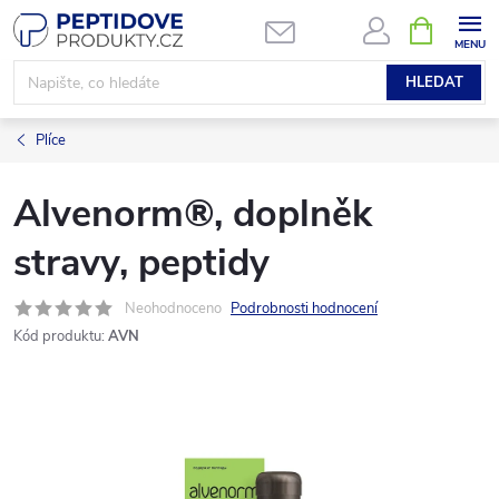
Přejít
NÁKUPNÍ
KOŠÍK
na
obsah
HLEDAT
Plíce
Alvenorm®, doplněk
stravy, peptidy
Neohodnoceno
Podrobnosti hodnocení
Kód produktu:
AVN