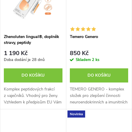
ů
ů
Zhenoluten lingual®, doplněk
Temero Genero
stravy, peptidy
1 190 Kč
850 Kč
Doba dodání je 28 dnů
Skladem
2 ks
DO KOŠÍKU
DO KOŠÍKU
Komplex peptidových frakcí
TEMERO GENERO - komplex
z vaječníků. Vhodný pro ženy.
složek pro zlepšení činnosti
Vzhledem k předpisům EU Vám
neuroendokrinních a imunitních
nemůžeme sdělit všechny
systémů. obnovuje biorytmy a
Novinka
přínosy tohoto doplňku stravy.
imunitu reguluje
Více informací o produktu si
neuroendokrinní rovnováhu
můžete...
normalizuje...