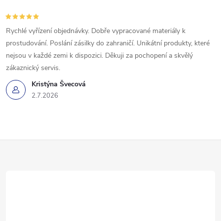
p
r
Rychlé vyřízení objednávky. Dobře vypracované materiály k
v
prostudování. Poslání zásilky do zahraničí. Unikátní produkty, které
k
nejsou v každé zemi k dispozici. Děkuji za pochopení a skvělý
zákaznický servis.
y
Kristýna Švecová
v
2.7.2026
ý
p
Z
i
á
s
p
u