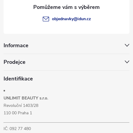
a
t
objednavky
@
idun.cz
í
Informace
Prodejce
Identifikace
UNLIMIT BEAUTY s.r.o.
Revoluční 1403/28
110 00 Praha 1
IČ: 092 77 480