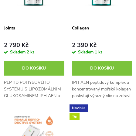
n
i
í
s
p
Joints
Collagen
p
r
2 790 Kč
2 390 Kč
r
Skladem
2 ks
Skladem
1 ks
o
o
DO KOŠÍKU
DO KOŠÍKU
d
d
PEPTID POHYBOVÉHO
IPH AEN peptidový komplex a
u
SYSTÉMU S LIPOZOMÁLNÍM
koncentrovaný mořský kolagen
GLUKOSAMINEM IPH AEN a
poskytují výrazný vliv na zdraví
u
IPH ESM peptidové komplexy v
pokožky, vlasů a pojivové tkáně.
k
Novinka
kombinaci s lipozomálními
stimulují syntézu kolagenu
k
formami glukosaminu a MSM
zlepšují pružnost...
Tip
t
mají chondroprotektivní a...
t