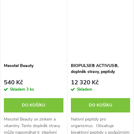
a biogenní aminokyseliny L-
metabolismu lipidů a sacharidů,
argininu. Jam vlnatý a...
intoxikace...
Mesotel Beauty
BIOPULSE® ACTIVUS®,
doplněk stravy, peptidy
540 Kč
12 320 Kč
Skladem
3 ks
Skladem
DO KOŠÍKU
DO KOŠÍKU
Mesotel Beauty se zinkem a
Nativní peptidy pro
vitamíny. Tento doplněk stravy
organismus. Obsahuje
může napomáhat k: zlepšení
bioaktivní peptidy s podpůrným