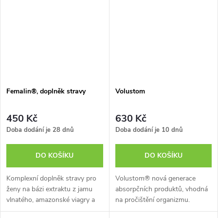
ale zároveň...
můžete...
Femalin®, doplněk stravy
Volustom
450 Kč
630 Kč
Doba dodání je 28 dnů
Doba dodání je 10 dnů
DO KOŠÍKU
DO KOŠÍKU
Komplexní doplněk stravy pro
Volustom® nová generace
ženy na bázi extraktu z jamu
absorpčních produktů, vhodná
vlnatého, amazonské viagry a
na pročištění organizmu.
yohimbe a dále pak revestratolu
Doporučeno : při porušení