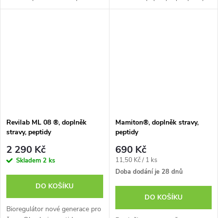
krevního oběhu mozku zlepšení
účinkem na organismus.
neuromuskulárního vedení
BIOPULSE® ACTIVUS®,
zlepšení činnosti...
doplněk stravy s obsahuje kúru
na 60 dnů.
Revilab ML 08 ®, doplněk
Mamiton®, doplněk stravy,
stravy, peptidy
peptidy
2 290 Kč
690 Kč
Měrná
11,50 Kč / 1 ks
Skladem
2 ks
cena:
Doba dodání je 28 dnů
DO KOŠÍKU
DO KOŠÍKU
Bioregulátor nové generace pro