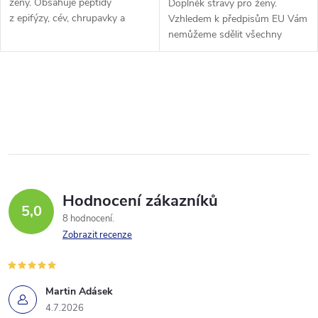
ženy. Obsahuje peptidy
Doplněk stravy pro ženy.
z epifýzy, cév, chrupavky a
Vzhledem k předpisům EU Vám
močového měchýře. Řada
nemůžeme sdělit všechny
Revilab ML® obsahuje
přínosy tohoto doplňku stravy.
vícesložkové peptidové
Více informací o produktu si
přípravky, jejichž...
můžete vyhledat např. podle
O
názvu...
v
l
á
Hodnocení zákazníků
d
5,0
8 hodnocení
a
Zobrazit recenze
c
í
Martin Adásek
4.7.2026