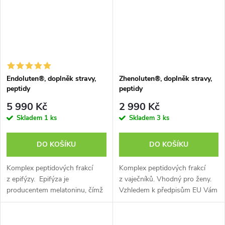
Endoluten®, doplněk stravy,
Zhenoluten®, doplněk stravy,
peptidy
peptidy
5 990 Kč
2 990 Kč
Skladem
1 ks
Skladem
3 ks
DO KOŠÍKU
DO KOŠÍKU
Komplex peptidových frakcí
Komplex peptidových frakcí
z epifýzy. Epifýza je
z vaječníků. Vhodný pro ženy.
producentem melatoninu, čímž
Vzhledem k předpisům EU Vám
se podílí na regulaci
nemůžeme sdělit všechny
cirkadiánních rytmů. Melatonin
přínosy tohoto doplňku stravy.
působí jako specifický hormon,
Více informací o produktu si