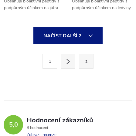
Obsahuje bioaktivní peptidy s
Obsahuje bioaktivní peptidy s
podpůrným účinkem na játra.
podpůrným účinkem na ledviny.
BIOPULSE® VITALIS®,
BIOPULSE® OPTIMUS®,
doplněk stravy s peptidy
doplněk stravy s peptidy
obsahuje kúru na 60 dnů.
obsahuje kúru na 60 dnů.
O
NAČÍST DALŠÍ 2
v
l
S
1
2
t
á
r
d
á
a
n
k
c
o
í
v
Hodnocení zákazníků
5,0
á
p
8 hodnocení
n
Zobrazit recenze