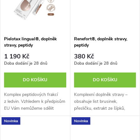
ů
ů
Pielotax lingual®, doplněk
Renefort®, doplněk stravy,
stravy, peptidy
peptidy
1 190 Kč
380 Kč
Doba dodání je 28 dnů
Doba dodání je 28 dnů
DO KOŠÍKU
DO KOŠÍKU
Komplex peptidových frakcí
Komplexní doplněk stravy –
z ledvin. Vzhledem k předpisům
obsahuje list brusinek,
EU Vám nemůžeme sdělit
přesličku, extrakt ze šípků,
všechny přínosy tohoto
extrakt z rozmarýnu, extrakt
Novinka
Novinka
doplňku stravy. Více informací
z ibišku, kyselinu askorbovou
o produktu si můžete vyhledat
(vitamin C), tokoferol-acetát...
např....