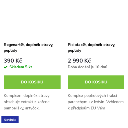
Regenart®, doplněk stravy,
Pielotax®, doplněk stravy,
peptidy
peptidy
390 Kč
2 990 Kč
Skladem
5 ks
Doba dodání je 10 dnů
DO KOŠÍKU
DO KOŠÍKU
Komplexní doplněk stravy –
Komplex peptidových frakcí
obsahuje extrakt z kořene
parenchymu z ledvin. Vzhledem
pampelišky, artyčok,
k předpisům EU Vám
chondroitin sulfát a
nemůžeme sdělit všechny
Novinka
dihydrochercetin. Artyčok
přínosy tohoto doplňku stravy.
přispívá k mj. k normální
Více informací o produktu si