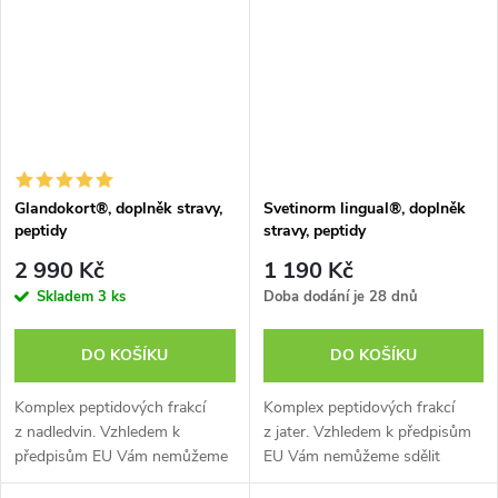
činnosti jater. Pampeliška...
můžete vyhledat...
Glandokort®, doplněk stravy,
Svetinorm lingual®, doplněk
peptidy
stravy, peptidy
2 990 Kč
1 190 Kč
Skladem
3 ks
Doba dodání je 28 dnů
DO KOŠÍKU
DO KOŠÍKU
Komplex peptidových frakcí
Komplex peptidových frakcí
z nadledvin. Vzhledem k
z jater. Vzhledem k předpisům
předpisům EU Vám nemůžeme
EU Vám nemůžeme sdělit
sdělit všechny přínosy tohoto
všechny přínosy tohoto