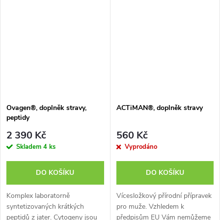
doplňku stravy. Více informací
doplňku stravy. Více informací
o produktu si můžete vyhledat
o produktu si můžete vyhledat
např....
např. podle...
Ovagen®, doplněk stravy,
ACTiMAN®, doplněk stravy
peptidy
2 390 Kč
560 Kč
Skladem
4 ks
Vyprodáno
DO KOŠÍKU
DO KOŠÍKU
Komplex laboratorně
Vícesložkový přírodní přípravek
syntetizovaných krátkých
pro muže. Vzhledem k
peptidů z jater. Cytogeny jsou
předpisům EU Vám nemůžeme