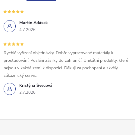
r
í
v
Martin Adásek
k
4.7.2026
y
v
Rychlé vyřízení objednávky. Dobře vypracované materiály k
prostudování. Poslání zásilky do zahraničí. Unikátní produkty, které
ý
nejsou v každé zemi k dispozici. Děkuji za pochopení a skvělý
p
zákaznický servis.
Kristýna Švecová
i
2.7.2026
s
u
Z