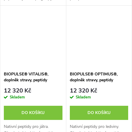
syntetizovány z přírodních
sdělit všechny přínosy tohoto
aminokyselin, čímž získávají
doplňku stravy. Více informací
kopii pracovní části nejaktivnější
o produktu si můžete vyhledat
peptidové...
např....
BIOPULSE® VITALIS®,
BIOPULSE® OPTIMUS®,
doplněk stravy, peptidy
doplněk stravy, peptidy
12 320 Kč
12 320 Kč
Skladem
Skladem
DO KOŠÍKU
DO KOŠÍKU
Nativní peptidy pro játra.
Nativní peptidy pro ledviny.