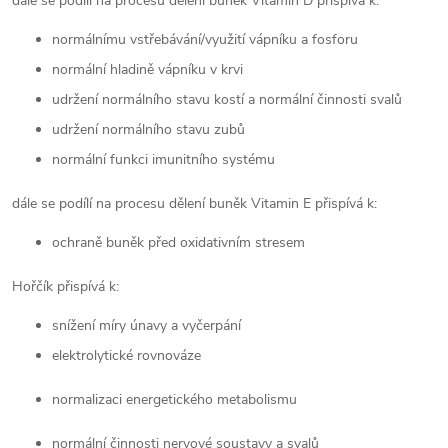
dále se podílí na procesu dělení buněk
Vitamin D přispívá k:
normálnímu vstřebávání/využití vápníku a fosforu
normální hladině vápníku v krvi
udržení normálního stavu kostí a normální činnosti svalů
udržení normálního stavu zubů
normální funkci imunitního systému
dále se podílí na procesu dělení buněk
Vitamin E přispívá k:
ochraně buněk před oxidativním stresem
Hořčík přispívá k:
snížení míry únavy a vyčerpání
elektrolytické rovnováze
normalizaci energetického metabolismu
normální činnosti nervové soustavy a svalů