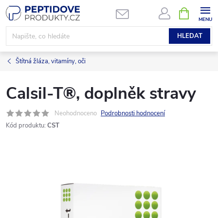
Přejít
NÁKUPNÍ
KOŠÍK
na
obsah
HLEDAT
Štítná žláza, vitamíny, oči
Calsil-T®, doplněk stravy
Neohodnoceno
Podrobnosti hodnocení
Kód produktu:
CST