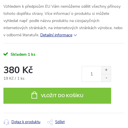
Vzhledem k předpisům EU Vám nemůžeme sdělit všechny přínosy
tohoto doplňku stravy. Více informací o produktu si můžete
vyhledat např. podle názvu produktu na cizojazyčných
internetových stránkách, na internetových stránkách výrobce, nebo
v odborné literatuře.
Detailní informace
Skladem
1 ks
380 Kč
Měrná
19 Kč / 1 ks
cena:
VLOŽIT DO KOŠÍKU
Dotaz k produktu
Sdílet