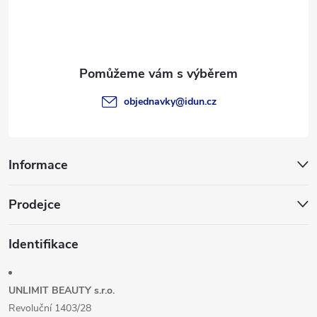
p
a
t
objednavky
@
idun.cz
í
Informace
Prodejce
Identifikace
UNLIMIT BEAUTY s.r.o.
Revoluční 1403/28