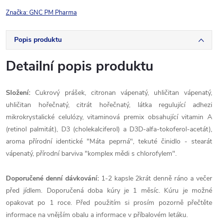
Značka:
GNC PM Pharma
Popis produktu
Detailní popis produktu
Složení:
Cukrový prášek, citronan vápenatý, uhličitan vápenatý,
uhličitan hořečnatý, citrát hořečnatý, látka regulující adhezi
mikrokrystalické celulózy, vitaminová premix obsahující vitamin A
(retinol palmitát), D3 (cholekalciferol) a D3D-alfa-tokoferol-acetát),
aroma přírodní identické "Máta peprná", tekuté činidlo - stearát
vápenatý, přírodní barviva "komplex mědi s chlorofylem".
Doporučené denní dávkování
:
1-2 kapsle 2krát denně ráno a večer
před jídlem. Doporučená doba kúry je 1 měsíc. Kúru je možné
opakovat po 1 roce. Před použitím si prosím pozorně přečtěte
informace na vnějším obalu a informace v příbalovém letáku.