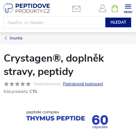
Přejít
NÁKUPNÍ
KOŠÍK
na
obsah
HLEDAT
Imunita
Crystagen®, doplněk
stravy, peptidy
Neohodnoceno
Podrobnosti hodnocení
Kód produktu:
CTG