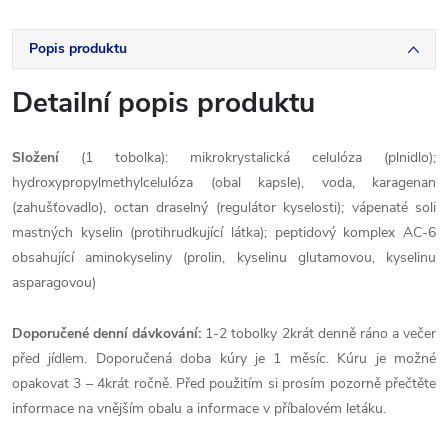
Popis produktu
Detailní popis produktu
Složení
(1 tobolka): mikrokrystalická celulóza (plnidlo);
hydroxypropylmethylcelulóza (obal kapsle), voda, karagenan
(zahušťovadlo), octan draselný (regulátor kyselosti); vápenaté soli
mastných kyselin (protihrudkující látka); peptidový komplex AC-6
obsahující aminokyseliny (prolin, kyselinu glutamovou, kyselinu
asparagovou)
Doporučené denní dávkování
:
1-2 tobolky
2krát denně ráno a večer
před jídlem. Doporučená doba kúry je 1 měsíc. Kúru je možné
opakovat 3 – 4krát ročně. Před použitím si prosím pozorně přečtěte
informace na vnějším obalu a informace v příbalovém letáku.