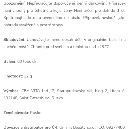
Upozornění
: Nepřekračujte doporučené denní dávkování. Přípravek
není vhodný pro těhotné a kojící ženy. Není určen pro děti do 3 let.
Spotřebujte do data uvedeného na obalu. Přípravek neslouží jako
náhrada vyvážené a pestré stravy.
Skladování
: Uchovávejte mimo dosah dětí, v originálním balení na
suchém místě. Chraňte před světlem a teplotou nad +25 ℃.
Balení
: 60 tobolek
Hmotnost:
12 g
Výrobce
: CBA VITA Ltd., 7, Staroputilovsky Val, bldg 2, Litera A,
192148, Saint Petersburg, Rusko
Země
původu:
Rusko
Dovozce a distributor pro ČR
: Unlimit Beauty s.r.o., IČO: 09277480,