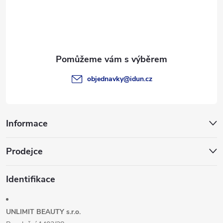
á
p
a
t
objednavky
@
idun.cz
í
Informace
Prodejce
Identifikace
UNLIMIT BEAUTY s.r.o.