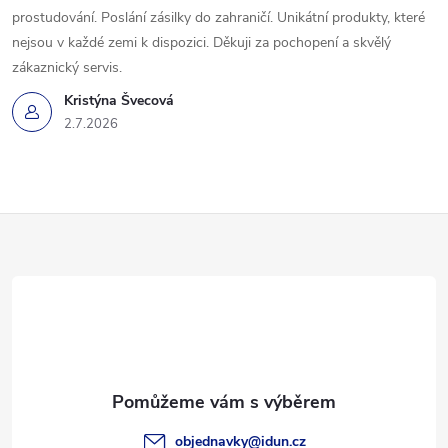
prostudování. Poslání zásilky do zahraničí. Unikátní produkty, které
nejsou v každé zemi k dispozici. Děkuji za pochopení a skvělý
zákaznický servis.
Kristýna Švecová
2.7.2026
Z
á
p
a
t
objednavky
@
idun.cz