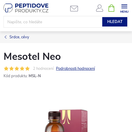
Přejít
NÁKUPNÍ
KOŠÍK
na
obsah
HLEDAT
Srdce, cévy
Mesotel Neo
2 hodnocení
Podrobnosti hodnocení
Kód produktu:
MSL-N