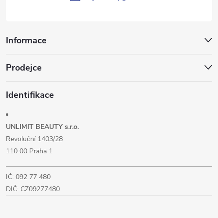
í
Informace
Prodejce
Identifikace
UNLIMIT BEAUTY s.r.o.
Revoluční 1403/28
110 00 Praha 1
IČ: 092 77 480
DIČ: CZ09277480