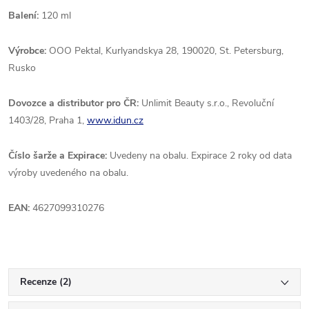
Balení:
120 ml
Výrobce:
OOO Pektal, Kurlyandskya 28, 190020, St. Petersburg,
Rusko
Dovozce a distributor pro ČR:
Unlimit Beauty s.r.o., Revoluční
1403/28, Praha 1,
www.idun.cz
Číslo šarže a Expirace:
Uvedeny na obalu. Expirace 2 roky od data
výroby uvedeného na obalu.
EAN:
4627099310276
Recenze (2)