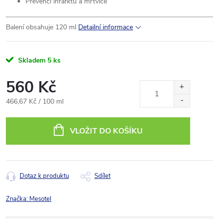
Prevenci infarktu a mrtvice
Balení obsahuje 120 ml
Detailní informace
Skladem
5 ks
560 Kč
Měrná
466,67 Kč / 100 ml
cena:
VLOŽIT DO KOŠÍKU
Dotaz k produktu
Sdílet
Značka:
Mesotel