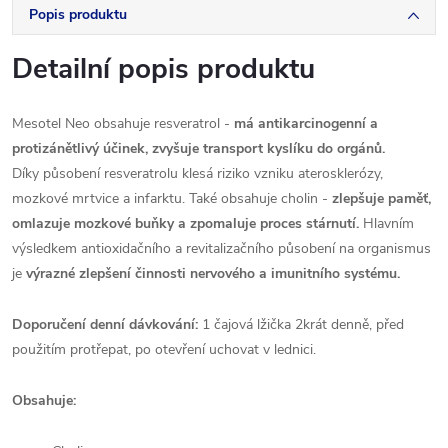
Popis produktu
Detailní popis produktu
Mesotel Neo obsahuje resveratrol -
má antikarcinogenní a
protizánětlivý účinek, zvyšuje transport kyslíku do orgánů.
Díky působení resveratrolu klesá riziko vzniku aterosklerózy,
mozkové mrtvice a infarktu. Také obsahuje cholin -
zlepšuje paměť,
omlazuje mozkové buňky a zpomaluje proces stárnutí.
Hlavním
výsledkem antioxidačního a revitalizačního působení na organismus
je
výrazné zlepšení činnosti nervového a imunitního systému.
Doporučení denní dávkování:
1 čajová lžička 2krát denně, před
použitím protřepat, po otevření uchovat v lednici.
Obsahuje: