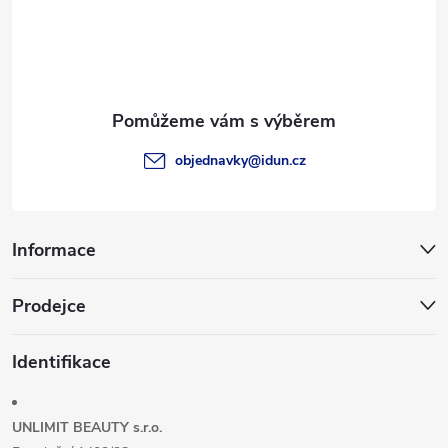
á
p
a
t
objednavky
@
idun.cz
í
Informace
Prodejce
Identifikace
UNLIMIT BEAUTY s.r.o.