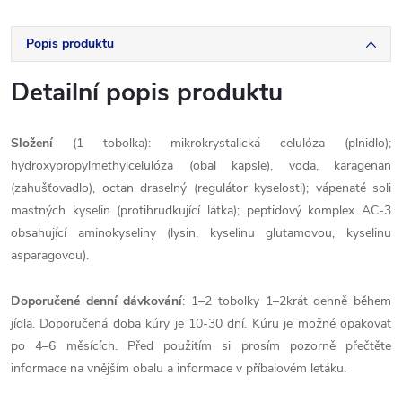
Popis produktu
Detailní popis produktu
Složení
(1 tobolka): mikrokrystalická celulóza (plnidlo);
hydroxypropylmethylcelulóza (obal kapsle), voda, karagenan
(zahušťovadlo), octan draselný (regulátor kyselosti); vápenaté soli
mastných kyselin (protihrudkující látka); peptidový komplex AC-3
obsahující aminokyseliny (lysin, kyselinu glutamovou, kyselinu
asparagovou).
Doporučené
denní
dávkování
:
1–2 tobolky 1–2krát denně během
jídla. Doporučená doba kúry je 10-30 dní. Kúru je možné opakovat
po 4–6 měsících. Před použitím si prosím pozorně přečtěte
informace na vnějším obalu a informace v příbalovém letáku.