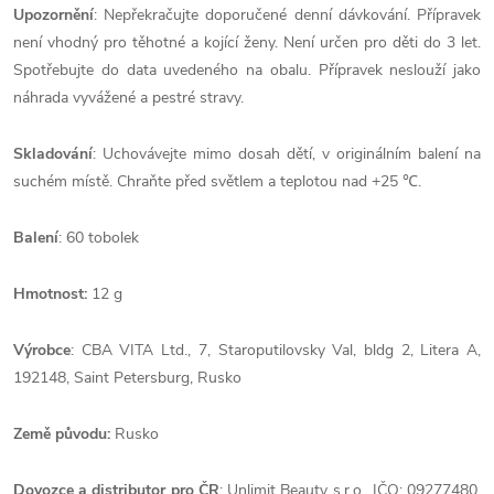
Upozornění
: Nepřekračujte doporučené denní dávkování. Přípravek
není vhodný pro těhotné a kojící ženy. Není určen pro děti do 3 let.
Spotřebujte do data uvedeného na obalu. Přípravek neslouží jako
náhrada vyvážené a pestré stravy.
Skladování
: Uchovávejte mimo dosah dětí, v originálním balení na
suchém místě. Chraňte před světlem a teplotou nad +25 ℃.
Balení
: 60 tobolek
Hmotnost:
12 g
Výrobce
: CBA VITA Ltd., 7, Staroputilovsky Val, bldg 2, Litera A,
192148, Saint Petersburg, Rusko
Země
původu:
Rusko
Dovozce a distributor pro ČR
: Unlimit Beauty s.r.o., IČO: 09277480,