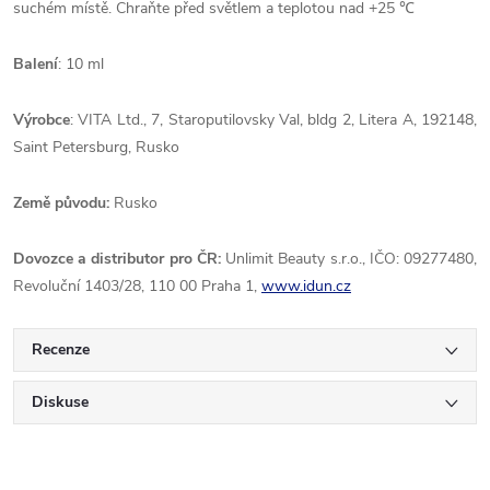
suchém místě. Chraňte před světlem a teplotou nad +25 ℃
Balení
: 10 ml
Výrobce
: VITA Ltd., 7, Staroputilovsky Val, bldg 2, Litera A, 192148,
Saint Petersburg, Rusko
Země
původu:
Rusko
Dovozce a distributor pro ČR:
Unlimit Beauty s.r.o., IČO: 09277480,
Revoluční 1403/28, 110 00 Praha 1,
www.idun.cz
Recenze
Diskuse