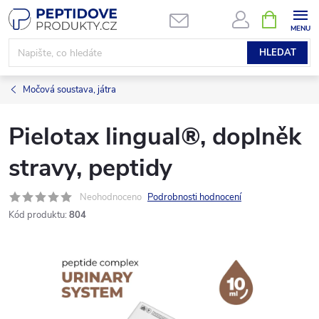
Přejít
NÁKUPNÍ
KOŠÍK
na
obsah
HLEDAT
Močová soustava, játra
Pielotax lingual®, doplněk
stravy, peptidy
Neohodnoceno
Podrobnosti hodnocení
Kód produktu:
804