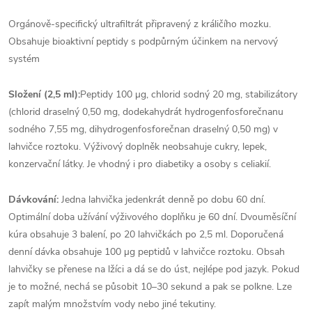
Orgánově-specifický ultrafiltrát připravený z králičího mozku.
Obsahuje bioaktivní peptidy s podpůrným účinkem na nervový
systém
Složení (2,5 ml):
Peptidy 100 µg, chlorid sodný 20 mg, stabilizátory
(chlorid draselný 0,50 mg, dodekahydrát hydrogenfosforečnanu
sodného 7,55 mg, dihydrogenfosforečnan draselný 0,50 mg) v
lahvičce roztoku. Výživový doplněk neobsahuje cukry, lepek,
konzervační látky. Je vhodný i pro diabetiky a osoby s celiakií.
Dávkování:
Jedna lahvička jedenkrát denně po dobu 60 dní.
Optimální doba užívání výživového doplňku je 60 dní. Dvouměsíční
kúra obsahuje 3 balení, po 20 lahvičkách po 2,5 ml. Doporučená
denní dávka obsahuje 100 µg peptidů v lahvičce roztoku. Obsah
lahvičky se přenese na lžíci a dá se do úst, nejlépe pod jazyk. Pokud
je to možné, nechá se působit 10–30 sekund a pak se polkne. Lze
zapít malým množstvím vody nebo jiné tekutiny.