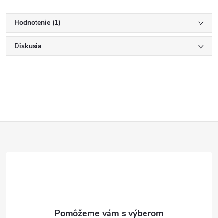
Hodnotenie (1)
Diskusia
Z
á
p
ä