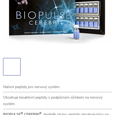
Nativní peptidy pro nervový systém.
Obsahuje bioaktivní peptidy s podpůrným účinkem na nervový
systém.
®
®
BIOPULSE
CEREBRI
, doplněk stravy, peptidy obsahuje kúru na