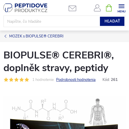
Prejsť
NÁKUPN
KOŠÍK
na
obsah
HĽADAŤ
MOZEK s BIOPULSE® CEREBRI
BIOPULSE® CEREBRI®,
doplněk stravy, peptidy
1 hodnotenie
Podrobnosti hodnotenia
Kód:
261