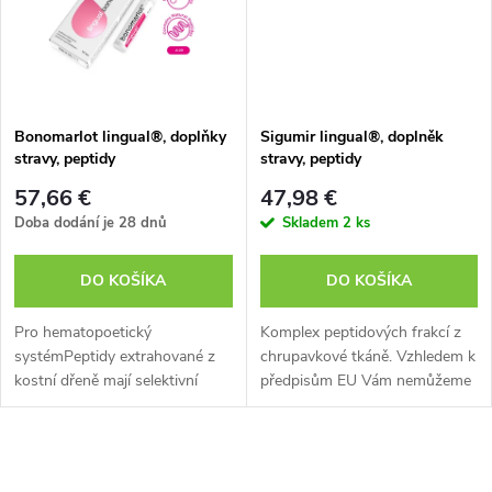
t
o
o
v
v
Bonomarlot lingual®, doplňky
Sigumir lingual®, doplněk
stravy, peptidy
stravy, peptidy
57,66 €
47,98 €
Doba dodání je 28 dnů
Skladem
2 ks
DO KOŠÍKA
DO KOŠÍKA
Pro hematopoetický
Komplex peptidových frakcí z
systémPeptidy extrahované z
chrupavkové tkáně. Vzhledem k
kostní dřeně mají selektivní
předpisům EU Vám nemůžeme
účinek na buňky
sdělit všechny přínosy tohoto
hematopoetického systému,
doplňku stravy. Více informací
normalizují jejich metabolismus,
o produktu si můžete vyhledat...
O
zvyšují funkční aktivitu....