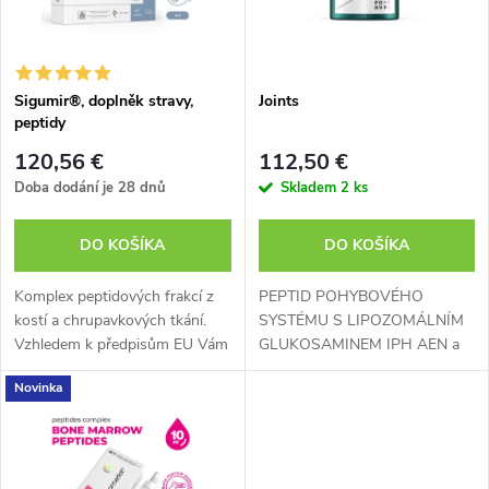
n
i
i
s
e
Sigumir®, doplněk stravy,
Joints
peptidy
p
p
120,56 €
112,50 €
r
Doba dodání je 28 dnů
Skladem
2 ks
r
o
DO KOŠÍKA
DO KOŠÍKA
o
d
Komplex peptidových frakcí z
PEPTID POHYBOVÉHO
d
kostí a chrupavkových tkání.
SYSTÉMU S LIPOZOMÁLNÍM
Vzhledem k předpisům EU Vám
GLUKOSAMINEM IPH AEN a
u
nemůžeme sdělit všechny
IPH ESM peptidové komplexy v
u
Novinka
přínosy tohoto doplňku stravy.
kombinaci s lipozomálními
k
Více informací o produktu si
formami glukosaminu a MSM
k
můžete...
mají chondroprotektivní a...
t