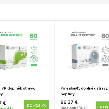
n®, doplněk stravy,
Pinealon®, doplněk stravy,
dy
peptidy
96,37 €
7 €
DO KOŠÍKA
DO K
Doba dodání je 10
adem
4 ks