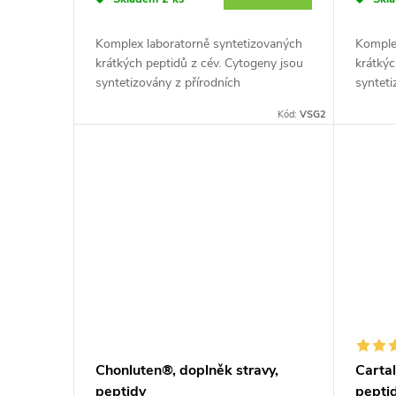
o
d
d
Komplex laboratorně syntetizovaných
Komple
u
krátkých peptidů z cév. Cytogeny jsou
krátkýc
u
syntetizovány z přírodních
synteti
aminokyselin, čímž získávají kopii
aminoky
k
Kód:
VSG2
pracovní části nejaktivnější peptidové...
pracovn
k
t
t
o
o
v
v
Chonluten®, doplněk stravy,
Cartal
peptidy
pepti