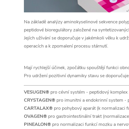
p
i
Na základě analýzy aminokyselinové sekvence polypep
s
peptidové bioregulátory založené na syntetizovaný
u
Jejích užívání se doporučuje v jakémkoli věku k udr
operacích a k zpomalení procesu stárnutí.
Mají rychlejší účinek, zpočátku spouštějí funkci obn
Pro udržení pozitivní dynamiky stavu se doporučuje
VESUGEN®
pro cévní systém - peptidový komple
CRYSTAGEN®
pro imunitni a endokrinní system -
CARTALAX®
pro pohybový aparát (k normalizaci 
OVAGEN®
pro gastrointestinální trakt (normalizac
PINEALON®
pro normalizaci funkcí mozku a nervo