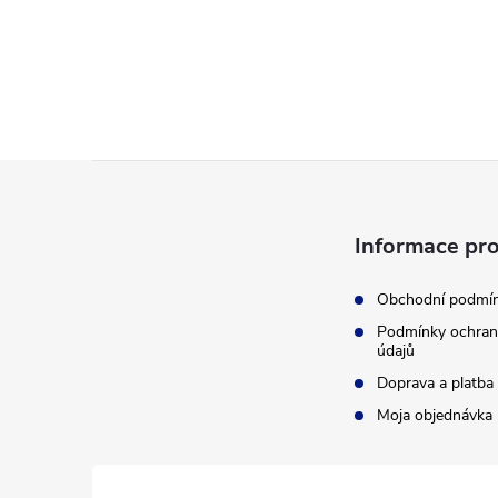
Z
á
Informace pro
p
Obchodní podmí
Podmínky ochran
ä
údajů
Doprava a platba
t
Moja objednávka
i