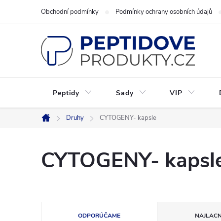
Prejsť
Obchodní podmínky
Podmínky ochrany osobních údajů
na
obsah
Peptidy
Sady
VIP
Druhy
CYTOGENY- kapsle
Domov
CYTOGENY- kapsl
R
ODPORÚČAME
NAJLACN