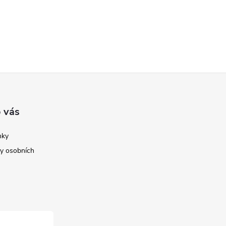
 vás
nky
y osobních