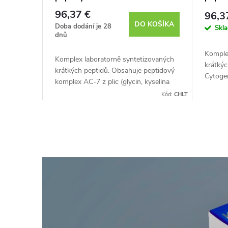
96,37 €
96,3
DO KOŠÍKA
Doba dodání je 28
Skl
dnů
Komple
Komplex laboratorně syntetizovaných
krátkýc
krátkých peptidů. Obsahuje peptidový
Cytoge
komplex AC-7 z plic (glycin, kyselina
přírodn
glutamová, kyselina asparagová).
Kód:
CHLT
kopii pr
Cytogeny jsou syntetizovány z...
O
v
l
á
d