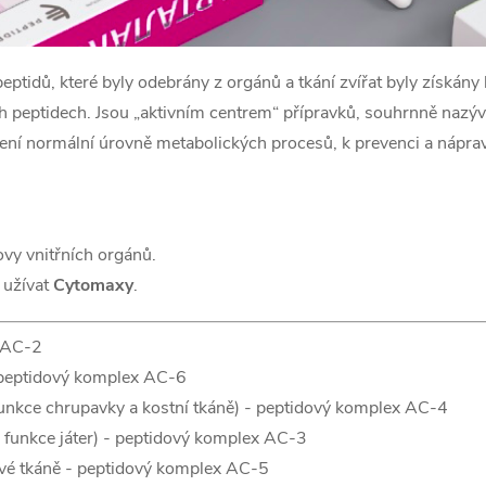
tidů, které byly odebrány z orgánů a tkání zvířat byly získány 
ch peptidech. Jsou „aktivním centrem“ přípravků, souhrnně naz
žení normální úrovně metabolických procesů, k prevenci a nápra
ovy vnitřních orgánů.
 užívat
Cytomaxy
.
x AC-2
 peptidový komplex AC-6
funkce chrupavky a kostní tkáně) - peptidový komplex AC-4
e funkce játer) - peptidový komplex AC-3
vé tkáně - peptidový komplex AC-5