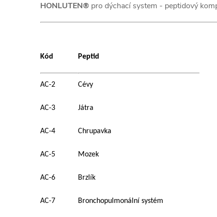
HONLUTEN®
pro dýchací system - peptidový kom
Kód
Peptid
AC-2
Cévy
AC-3
Játra
AC-4
Chrupavka
AC-5
Mozek
AC-6
Brzlík
AC-7
Bronchopulmonální systém