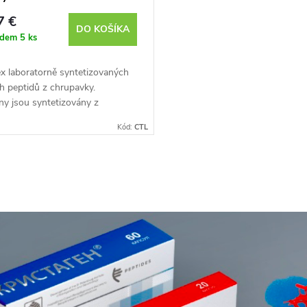
7 €
DO KOŠÍKA
adem
5 ks
x laboratorně syntetizovaných
h peptidů z chrupavky.
ny jsou syntetizovány z
ích aminokyselin, čímž získávají
Kód:
CTL
acovní části nejaktivnější...