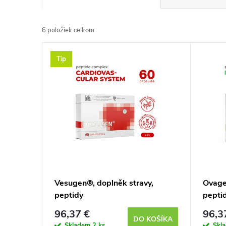
a
6
položiek celkom
d
V
Tip
e
ý
n
p
i
i
e
s
p
p
Vesugen®, doplněk stravy,
Ovage
r
peptidy
pepti
r
o
96,37 €
96,3
DO KOŠÍKA
Skladem
2 ks
Skl