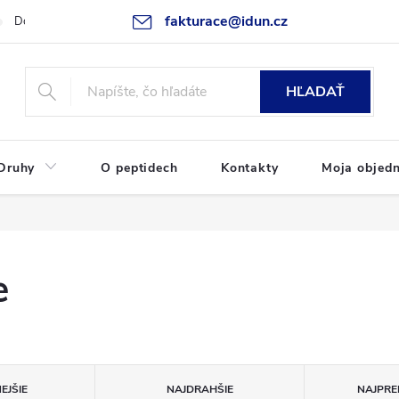
fakturace@idun.cz
Doprava a platba
Moja objednávka
HĽADAŤ
Druhy
O peptidech
Kontakty
Moja objed
e
EJŠIE
NAJDRAHŠIE
NAJPRE