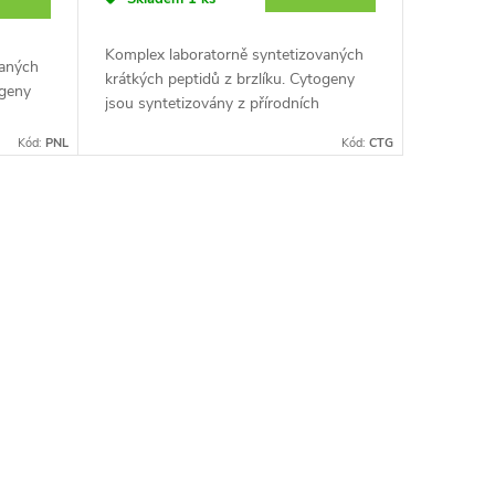
Komplex laboratorně syntetizovaných
vaných
krátkých peptidů z brzlíku. Cytogeny
ogeny
jsou syntetizovány z přírodních
aminokyselin, čímž získávají kopii
i
Kód:
PNL
Kód:
CTG
pracovní části nejaktivnější...
dové...