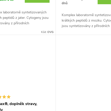
dnů
x laboratorně syntetizovaných
Komplex laboratorně syntetizo
h peptidů z jater. Cytogeny jsou
krátkých peptidů z mozku. Cyt
zovány z přírodních
jsou syntetizovány z přírodních
selin, čímž získávají kopii
aminokyselin, čímž získávají kopi
Kód:
OVG
í části nejaktivnější peptidové...
pracovní části nejaktivnější pepti
ax®, doplněk stravy,
dy