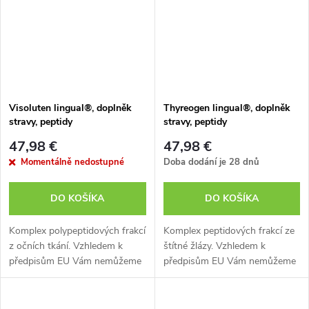
Visoluten lingual®, doplněk
Thyreogen lingual®, doplněk
stravy, peptidy
stravy, peptidy
47,98 €
47,98 €
Momentálně nedostupné
Doba dodání je 28 dnů
DO KOŠÍKA
DO KOŠÍKA
Komplex polypeptidových frakcí
Komplex peptidových frakcí ze
z očních tkání. Vzhledem k
štítné žlázy. Vzhledem k
předpisům EU Vám nemůžeme
předpisům EU Vám nemůžeme
sdělit všechny přínosy tohoto
sdělit všechny přínosy tohoto
doplňku stravy. Více informací
doplňku stravy. Více informací
o produktu si můžete vyhledat...
o produktu si můžete vyhledat...