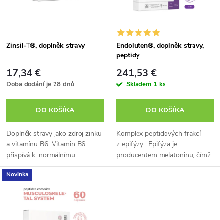
n
i
i
s
e
Zinsil-T®, doplněk stravy
Endoluten®, doplněk stravy,
peptidy
p
p
17,34 €
241,53 €
r
Doba dodání je 28 dnů
Skladem
1 ks
r
o
DO KOŠÍKA
DO KOŠÍKA
o
d
Doplněk stravy jako zdroj zinku
Komplex peptidových frakcí
d
a vitamínu B6. Vitamin B6
z epifýzy. Epifýza je
přispívá k: normálnímu
producentem melatoninu, čímž
u
energetickému metabolismu
se podílí na regulaci
u
Novinka
normální činnosti nervové
cirkadiánních rytmů. Melatonin
k
soustavy k normální funkci
působí jako specifický hormon,
k
imunitního...
ale zároveň...
t