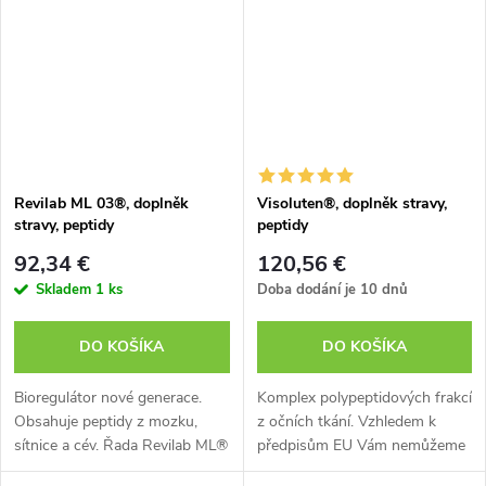
Revilab ML 03®, doplněk
Visoluten®, doplněk stravy,
stravy, peptidy
peptidy
92,34 €
120,56 €
Skladem
1 ks
Doba dodání je 10 dnů
DO KOŠÍKA
DO KOŠÍKA
Bioregulátor nové generace.
Komplex polypeptidových frakcí
Obsahuje peptidy z mozku,
z očních tkání. Vzhledem k
sítnice a cév. Řada Revilab ML®
předpisům EU Vám nemůžeme
obsahuje vícesložkové
sdělit všechny přínosy tohoto