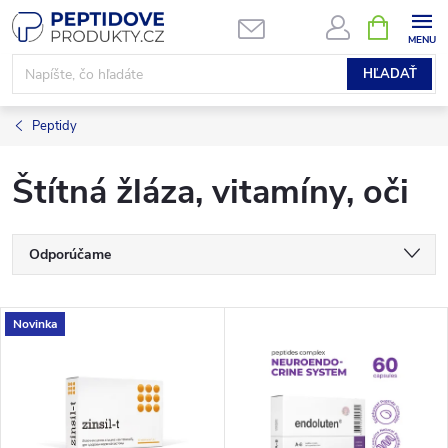
Prejsť
NÁKUPN
KOŠÍK
na
obsah
HĽADAŤ
Peptidy
Štítná žláza, vitamíny, oči
R
Odporúčame
a
Najlacnejšie
V
Novinka
Najdrahšie
d
ý
Najpredávanejšie
e
p
Abecedne