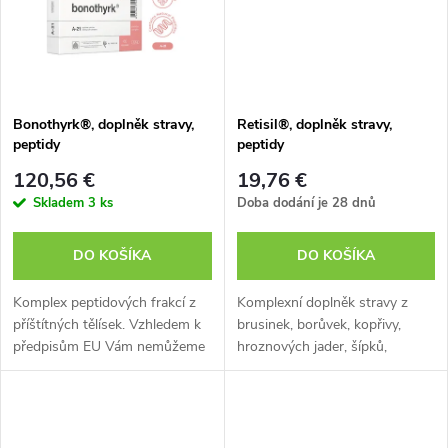
t
o
o
v
v
Bonothyrk®, doplněk stravy,
Retisil®, doplněk stravy,
peptidy
peptidy
120,56 €
19,76 €
Skladem
3 ks
Doba dodání je 28 dnů
DO KOŠÍKA
DO KOŠÍKA
Komplex peptidových frakcí z
Komplexní doplněk stravy z
příštítných tělísek. Vzhledem k
brusinek, borůvek, kopřivy,
předpisům EU Vám nemůžeme
hroznových jader, šípků,
sdělit všechny přínosy tohoto
lékořice a zeleného čaje.
doplňku stravy. Více informací
Brusinka přispívá mj. k posílení
o produktu si můžete...
přirozené obranyschopnosti
Borůvka...