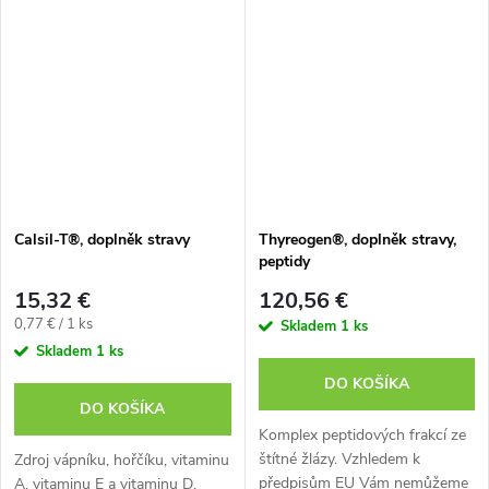
peptidové přípravky, jejichž
doplňku stravy. Více informací
jedinečnost spočívá v principu...
o produktu si můžete vyhledat...
Calsil-T®, doplněk stravy
Thyreogen®, doplněk stravy,
peptidy
15,32 €
120,56 €
Jednotková
0,77 € / 1 ks
Skladem
1 ks
cena:
Skladem
1 ks
DO KOŠÍKA
DO KOŠÍKA
Komplex peptidových frakcí ze
štítné žlázy. Vzhledem k
Zdroj vápníku, hořčíku, vitaminu
předpisům EU Vám nemůžeme
A, vitaminu E a vitaminu D.