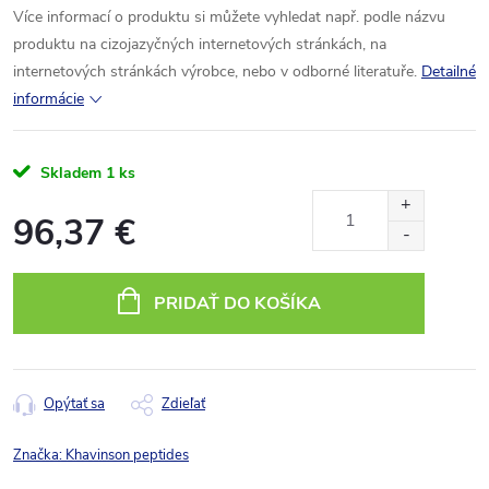
Více informací o produktu si můžete vyhledat např. podle názvu
produktu na cizojazyčných internetových stránkách, na
internetových stránkách výrobce, nebo v odborné literatuře.
Detailné
informácie
Skladem
1 ks
96,37 €
Jednotková
cena:
PRIDAŤ DO KOŠÍKA
Opýtať sa
Zdieľať
Značka:
Khavinson peptides