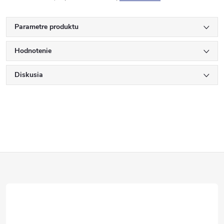
Parametre produktu
Hodnotenie
Diskusia
Z
á
p