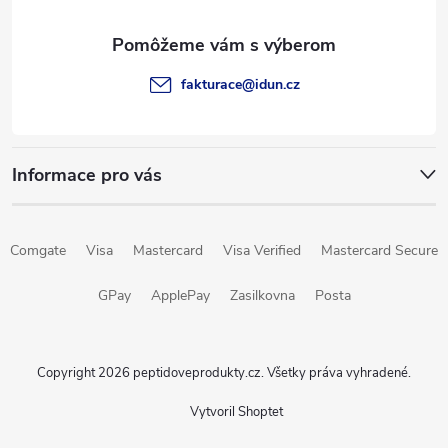
ä
t
fakturace
@
idun.cz
i
e
Informace pro vás
Comgate
Visa
Mastercard
Visa Verified
Mastercard Secure
GPay
ApplePay
Zasilkovna
Posta
Copyright 2026
peptidoveprodukty.cz
. Všetky práva vyhradené.
Vytvoril Shoptet