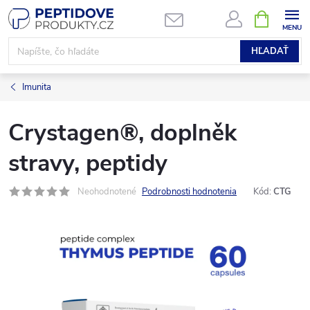
Prejsť
NÁKUPN
KOŠÍK
na
obsah
HĽADAŤ
Imunita
Crystagen®, doplněk
stravy, peptidy
Neohodnotené
Podrobnosti hodnotenia
Kód:
CTG