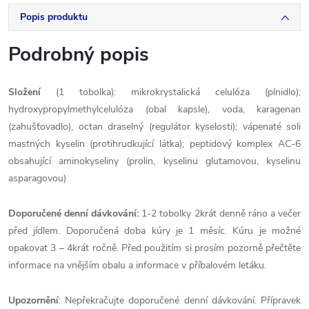
Popis produktu
Podrobný popis
Složení
(1 tobolka): mikrokrystalická celulóza (plnidlo);
hydroxypropylmethylcelulóza (obal kapsle), voda, karagenan
(zahušťovadlo), octan draselný (regulátor kyselosti); vápenaté soli
mastných kyselin (protihrudkující látka); peptidový komplex AC-6
obsahující aminokyseliny (prolin, kyselinu glutamovou, kyselinu
asparagovou)
Doporučené denní dávkování
:
1-2 tobolky
2krát denně ráno a večer
před jídlem. Doporučená doba kúry je 1 měsíc. Kúru je možné
opakovat 3 – 4krát ročně. Před použitím si prosím pozorně přečtěte
informace na vnějším obalu a informace v příbalovém letáku.
Upozornění
: Nepřekračujte doporučené denní dávkování. Přípravek