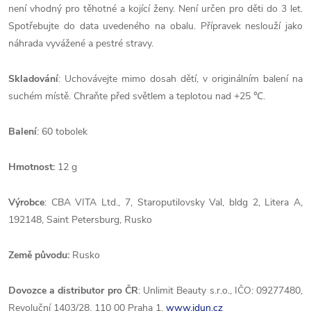
není vhodný pro těhotné a kojící ženy. Není určen pro děti do 3 let.
Spotřebujte do data uvedeného na obalu. Přípravek neslouží jako
náhrada vyvážené a pestré stravy.
Skladování
: Uchovávejte mimo dosah dětí, v originálním balení na
suchém místě. Chraňte před světlem a teplotou nad +25 ℃.
Balení
: 60 tobolek
Hmotnost:
12 g
Výrobce
: CBA VITA Ltd., 7, Staroputilovsky Val, bldg 2, Litera A,
192148, Saint Petersburg, Rusko
Země
původu:
Rusko
Dovozce a distributor pro ČR
: Unlimit Beauty s.r.o., IČO: 09277480,
Revoluční 1403/28, 110 00 Praha 1,
www.idun.cz