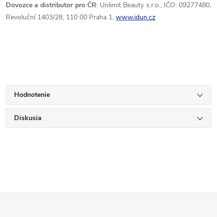
Dovozce a distributor pro ČR
: Unlimit Beauty s.r.o., IČO: 09277480,
Revoluční 1403/28, 110 00 Praha 1,
www.idun.cz
Hodnotenie
Diskusia
Z