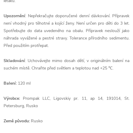
letáku.
Upozornění
: Nepřekračujte doporučené denní dávkování. Přípravek
není vhodný pro těhotné a kojící ženy. Není určen pro děti do 3 let.
Spotřebujte do data uvedeného na obalu. Přípravek neslouží jako
náhrada vyvážené a pestré stravy. Tolerance přírodního sedimentu.
Před použitím protřepat.
Skladování
: Uchovávejte mimo dosah dětí, v originálním balení na
suchém místě. Chraňte před světlem a teplotou nad +25 ℃.
Balení:
120 ml
Výrobce:
Prompak LLC, Ligovskiy pr. 11, ap 14, 191014, St.
Petersburg, Rusko
Země
původu:
Rusko