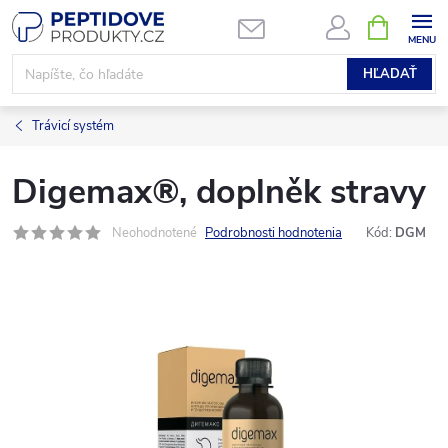
Prejsť
NÁKUPN
KOŠÍK
na
obsah
HĽADAŤ
Trávicí systém
Digemax®, doplněk stravy
Neohodnotené
Podrobnosti hodnotenia
Kód:
DGM