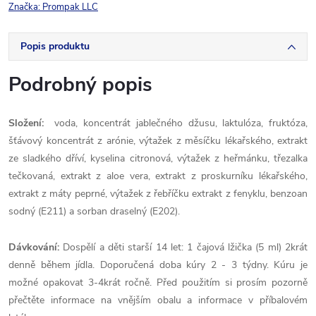
Značka:
Prompak LLC
Popis produktu
Podrobný popis
Složení:
voda, koncentrát jablečného džusu, laktulóza, fruktóza,
šťávový koncentrát z arónie, výtažek z měsíčku lékařského, extrakt
ze sladkého dříví, kyselina citronová, výtažek z heřmánku, třezalka
tečkovaná, extrakt z aloe vera, extrakt z proskurníku lékařského,
extrakt z máty peprné, výtažek z řebříčku extrakt z fenyklu, benzoan
sodný (E211) a sorban draselný (E202).
Dávkování:
Dospělí a děti starší 14 let: 1 čajová lžička (5 ml) 2krát
denně během jídla. Doporučená doba kúry 2 - 3 týdny. Kúru je
možné opakovat 3-4krát ročně. Před použitím si prosím pozorně
přečtěte informace na vnějším obalu a informace v příbalovém