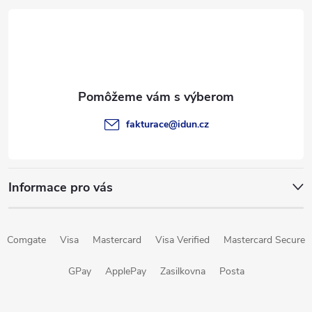
á
p
ä
t
fakturace
@
idun.cz
i
e
Informace pro vás
Comgate
Visa
Mastercard
Visa Verified
Mastercard Secure
GPay
ApplePay
Zasilkovna
Posta