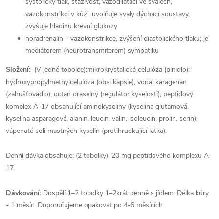
systolický tlak, staživost, vazodilataci ve svalech,
vazokonstrikci v kůži, uvolňuje svaly dýchací soustavy,
zvyšuje hladinu krevní glukózy
noradrenalin – vazokonstrikce, zvýšení diastolického tlaku; je
mediátorem (neurotransmiterem) sympatiku
Složení:
(V jedné tobolce):
mikrokrystalická celulóza (plnidlo);
hydroxypropylmethylcelulóza (obal kapsle), voda, karagenan
(zahušťovadlo), octan draselný (regulátor kyselosti); peptidový
komplex A-17 obsahující aminokyseliny (kyselina glutamová,
kyselina asparagová, alanin, leucin, valin, isoleucin, prolin, serin);
vápenaté soli mastných kyselin (protihrudkující látka).
Denní dávka obsahuje: (2 tobolky), 20 mg peptidového komplexu A-
17.
Dávkování:
Dospělí 1–2 tobolky 1–2krát denně s jídlem.
Délka kúry
- 1 měsíc.
Doporučujeme opakovat po 4-6 měsících.