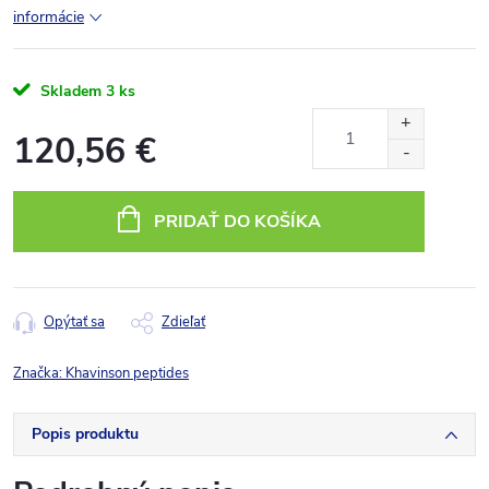
informácie
Skladem
3 ks
120,56 €
Jednotková
cena:
PRIDAŤ DO KOŠÍKA
Opýtať sa
Zdieľať
Značka:
Khavinson peptides
Popis produktu