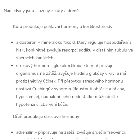
Nadledviny jsou složeny z kůry a dřeně.
Kůra produkuje pohlavní hormony a kortikosteroidy:
aldosteron – mineralokortikoid, který reguluje hospodaření s
Na+, konkrétně zvyšuje resorpci sodíku v distálním tubulu ve
sběracích kanálcích
stresový hormon – glukokortikoid, který připravuje
organismus na zátěž, zvyšuje hladinu glukózy v krvi a má
protizánětlivý účinek. Při přebytku stresového hormonu
nastává Cushingův syndrom (tloustnutí obličeje a břicha,
hypertenze), naopak při jeho nedostatku může dojít k
hypotenzi či zbarvení kůže.
Dřeň produkuje stresové hormony:
adrenalin – připravuje na zátěž, zvyšuje srdeční frekvenci,