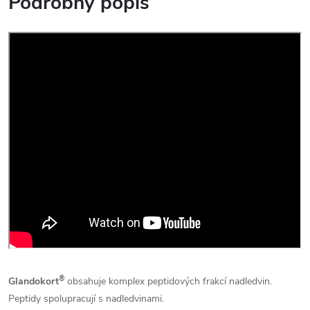
Podrobný popis
®
Glandokort
obsahuje komplex peptidových frakcí nadledvin.
Peptidy spolupracují s nadledvinami.