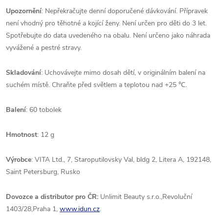
Upozornění
: Nepřekračujte denní doporučené dávkování. Přípravek
není vhodný pro těhotné a kojící ženy. Není určen pro děti do 3 let.
Spotřebujte do data uvedeného na obalu. Není určeno jako náhrada
vyvážené a pestré stravy.
Skladování
: Uchovávejte mimo dosah dětí, v originálním balení na
suchém místě. Chraňte před světlem a teplotou nad +25
℃.
Balení
: 60 tobolek
Hmotnost
: 12 g
Výrobce
: VITA Ltd., 7, Staroputilovsky Val, bldg 2, Litera A, 192148,
Saint Petersburg, Rusko
Dovozce a distributor pro ČR:
Unlimit Beauty s.r.o.,Revoluční
1403/28,Praha 1,
www.idun.cz
.