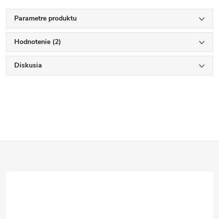
Parametre produktu
Hodnotenie (2)
Diskusia
Z
á
p