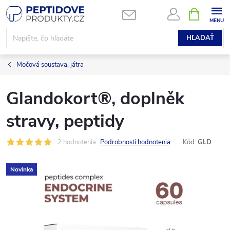
Prejsť
NÁKUPN
KOŠÍK
na
obsah
HĽADAŤ
Močová soustava, játra
Glandokort®, doplněk
stravy, peptidy
2 hodnotenia
Podrobnosti hodnotenia
Kód:
GLD
Novinka