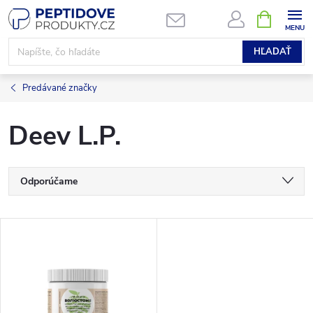
Prejsť
NÁKUPN
KOŠÍK
na
obsah
HĽADAŤ
Predávané značky
Deev L.P.
R
Odporúčame
a
Najlacnejšie
V
Najdrahšie
d
ý
Najpredávanejšie
e
p
Abecedne