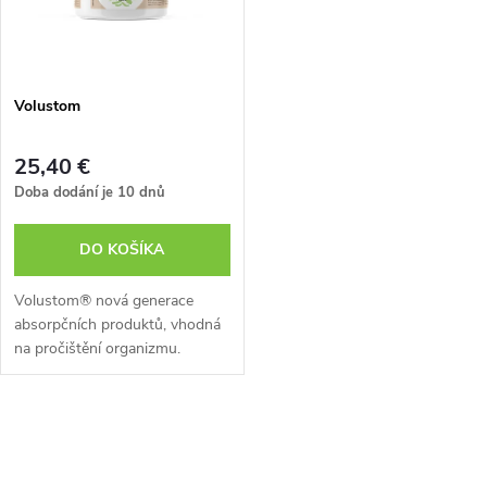
n
i
i
s
e
Volustom
p
p
25,40 €
r
Doba dodání je 10 dnů
r
o
DO KOŠÍKA
o
d
Volustom® nová generace
d
absorpčních produktů, vhodná
na pročištění organizmu.
u
Doporučeno : při porušení
u
metabolismu lipidů a sacharidů,
k
intoxikace...
O
k
t
v