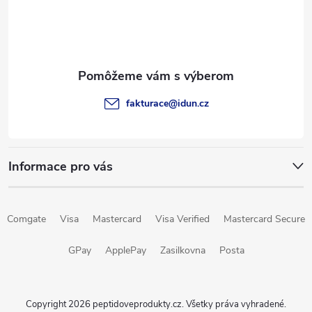
p
ä
t
fakturace
@
idun.cz
i
e
Informace pro vás
Comgate
Visa
Mastercard
Visa Verified
Mastercard Secure
GPay
ApplePay
Zasilkovna
Posta
Copyright 2026
peptidoveprodukty.cz
. Všetky práva vyhradené.