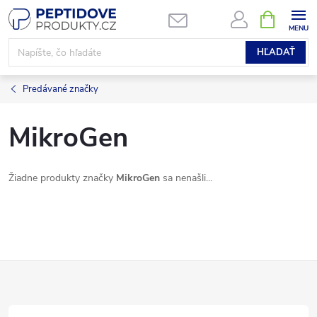
Prejsť
NÁKUPN
KOŠÍK
na
obsah
HĽADAŤ
Predávané značky
MikroGen
Žiadne produkty značky
MikroGen
sa nenašli...
Z
á