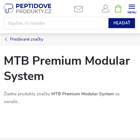
Prejsť
NÁKUPN
KOŠÍK
na
obsah
HĽADAŤ
Predávané značky
MTB Premium Modular
System
Žiadne produkty značky
MTB Premium Modular System
sa
nenašli...