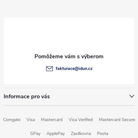
Z
á
p
ä
t
fakturace
@
idun.cz
i
e
Informace pro vás
Comgate
Visa
Mastercard
Visa Verified
Mastercard Secure
GPay
ApplePay
Zasilkovna
Posta