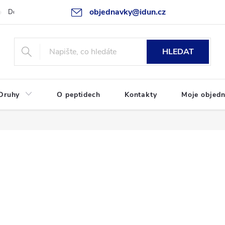
objednavky@idun.cz
Doprava a platba
Moje objednávka
HLEDAT
Druhy
O peptidech
Kontakty
Moje objed