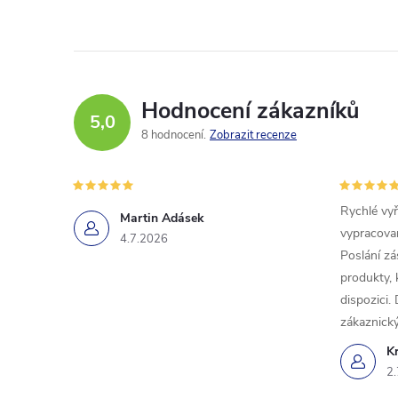
Hodnocení zákazníků
5,0
8 hodnocení
Zobrazit recenze
Rychlé vyř
Martin Adásek
vypracovan
4.7.2026
Poslání zá
produkty, 
dispozici.
zákaznický
K
2.