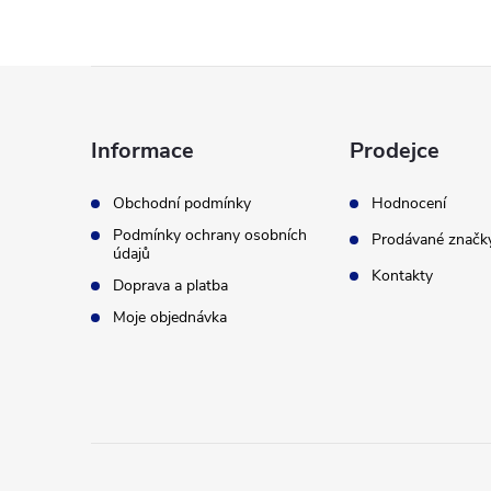
Z
á
Informace
Prodejce
p
Obchodní podmínky
Hodnocení
Podmínky ochrany osobních
a
Prodávané značk
údajů
Kontakty
Doprava a platba
t
Moje objednávka
í