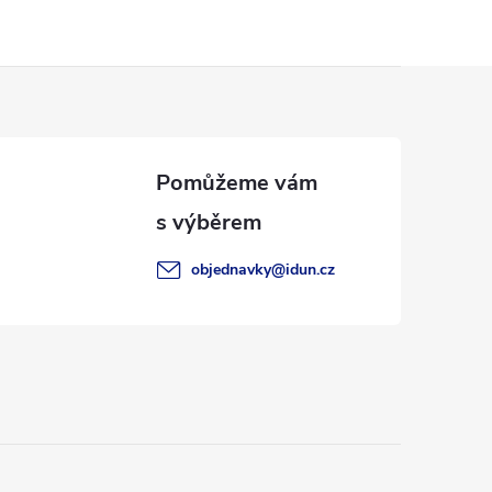
objednavky
@
idun.cz