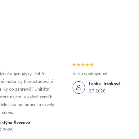
ízení objednávky. Dobře
Velká spokojenost
é materiály k prostudování.
Lenka Jirásková
silky do zahraničí. Unikátní
2.7.2026
které nejsou v každé zemi k
 Děkuji za pochopení a skvělý
 servis.
ristýna Švecová
7.2026