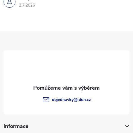
v
2.7.2026
ý
p
Z
i
á
s
p
u
a
t
objednavky
@
idun.cz
í
Informace