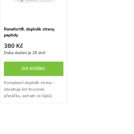
n
i
í
s
p
Renefort®, doplněk stravy,
peptidy
p
r
380 Kč
r
Doba dodání je 28 dnů
o
o
DO KOŠÍKU
d
d
Komplexní doplněk stravy –
u
obsahuje list brusinek,
přesličku, extrakt ze šípků,
u
extrakt z rozmarýnu, extrakt
k
z ibišku, kyselinu askorbovou
k
(vitamin C), tokoferol-acetát...
O
t
t
v