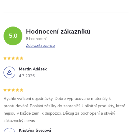
ů
ů
l
á
Hodnocení zákazníků
d
5,0
8 hodnocení
a
Zobrazit recenze
c
í
Martin Adásek
4.7.2026
p
r
Rychlé vyřízení objednávky. Dobře vypracované materiály k
v
prostudování. Poslání zásilky do zahraničí. Unikátní produkty, které
k
nejsou v každé zemi k dispozici. Děkuji za pochopení a skvělý
zákaznický servis.
y
Kristýna Švecová