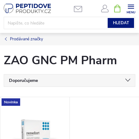
Přejít
NÁKUPNÍ
KOŠÍK
na
obsah
HLEDAT
Prodávané značky
ZAO GNC PM Pharm
Ř
Doporučujeme
a
Nejlevnější
V
Novinka
Nejdražší
z
ý
Nejprodávanější
e
p
Abecedně